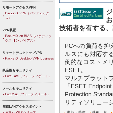
リモートアクセスVPN
ジ
PacketiX VPN（パケティック
ス）
お
技術者を有する、
VPN装置
PacketiX on BIAS（パケティッ
クス オン バイアス）
PCへの負荷を抑
ルスにも対応す
リモートデスクトップVPN
PacketiX Desktop VPN Business
倒的なコストメ
ESET。
統合型セキュリティ
FortiGate（フォーティゲート）
マルチプラット
「ESET Endpoint
メールセキュリティ
Protection
FortiMail（フォーティメール）
リティソリュー
無線LANアクセスポイント
機能・特徴
機能一覧
ヤマハ WLXシリーズ