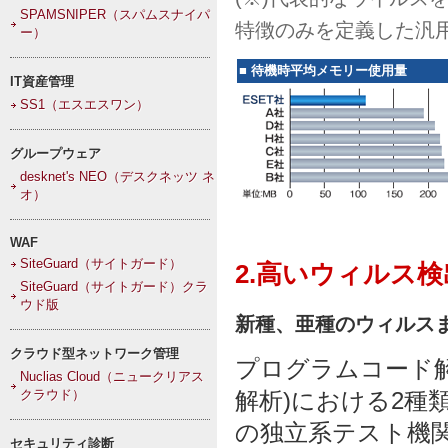
SPAMSNIPER（スパムスナイパ
特徴のみを定義した汎
ー）
■
待機時平均メモリー使用量
IT資産管理
SS1（エスエスワン）
グループウェア
desknet's NEO（デスクネッツ ネ
オ）
WAF
SiteGuard（サイトガード）
2.高いウィルス検
SiteGuard（サイトガード）クラ
ウド版
新種、亜種のウィルス
クラウド型ネットワーク管理
プログラムコード解
Nuclias Cloud（ニュークリアス
クラウド）
解析)における2
の独立系テスト機関A
セキュリティ診断