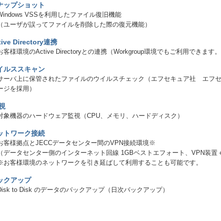
ナップショット
Windows VSSを利用したファイル復旧機能
（ユーザが誤ってファイルを削除した際の復元機能）
tive Directory連携
お客様環境のActive Directoryとの連携（Workgroup環境でもご利用できます
イルススキャン
サーバ上に保管されたファイルのウイルスチェック（エフセキュア社 エフセキ
ージを採用）
 視
対象機器のハードウェア監視（CPU、メモリ、ハードディスク）
ットワーク接続
お客様拠点とJECCデータセンター間のVPN接続環境※
（データセンター側のインターネット回線 1GBベストエフォート、VPN装置
※お客様環境のネットワークを引き延ばして利用することも可能です。
ックアップ
Disk to Disk のデータのバックアップ（日次バックアップ）