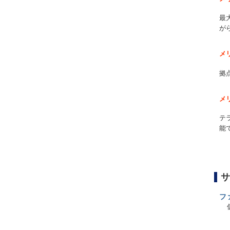
最
が
メ
拠
メ
テ
能
サ
フ