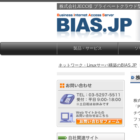
株式会社JECC様 プライベートクラウド型
製品・サービス
ソ
ネットワーク・Linuxサーバ構築のBIAS.JP
株
「
チ
フ
で