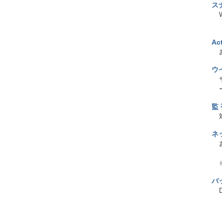
ス
Ac
ウ
監
ネ
バ