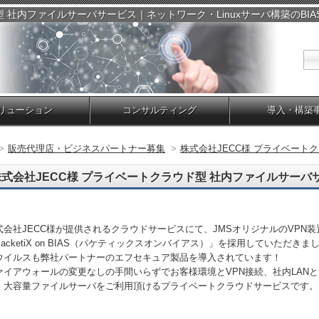
 社内ファイルサーバサービス｜ネットワーク・Linuxサーバ構築のBIAS
リューション
コンサルティング
導入・構築
>
販売代理店・ビジネスパートナー募集
>
株式会社JECC様 プライベート
株式会社JECC様 プライベートクラウド型 社内ファイルサーバ
式会社JECC様が提供されるクラウドサービスにて、JMSオリジナルのVPN装
PacketiX on BIAS（パケティックスオンバイアス）」を採用していただきま
ウイルスも弊社パートナーのエフセキュア製品を導入されています！
ァイアウォールの変更なしの手間いらずでお客様環境とVPN接続、社内LAN
、大容量ファイルサーバをご利用頂けるプライベートクラウドサービスです。