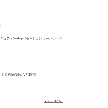
。）
ュア バーチャリゼーション サーバ パッケ
＋お客様拠点側のVPN装置）
▲ページTOPへ