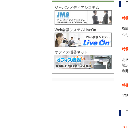
「
ジャパンメディアシステム
特
5
Web会議システムLiveOn
シ
特
オフィス機器ネット
お
境
利
特
1
「
メ