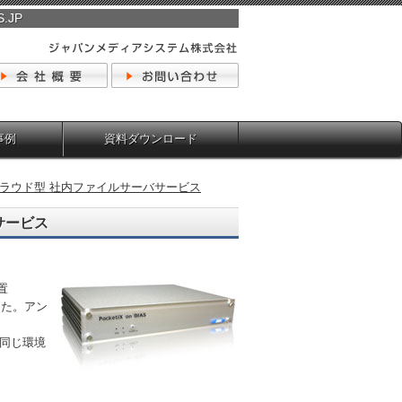
.JP
事例
資料ダウンロード
クラウド型 社内ファイルサーバサービス
サービス
置
した。アン
と同じ環境