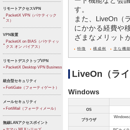
ード機能など会
す。
リモートアクセスVPN
PacketiX VPN（パケティック
また、LiveO
ス）
にかかる経費や
VPN装置
ざまなメリット
PacketiX on BIAS（パケティッ
クス オン バイアス）
特徴
構成例
主な機
リモートデスクトップVPN
PacketiX Desktop VPN Business
LiveOn（
統合型セキュリティ
FortiGate（フォーティゲート）
Windows
メールセキュリティ
FortiMail（フォーティメール）
OS
Windows
ブラウザ
無線LANアクセスポイント
ヤマハ WLXシリーズ
PCカメ