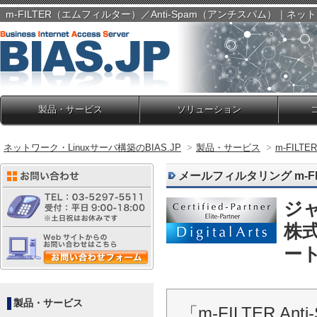
m-FILTER（エムフィルター）／Anti-Spam（アンチスパム）｜ネットワ
製品・サービス
ソリューション
ネットワーク・Linuxサーバ構築のBIAS.JP
>
製品・サービス
>
m-FIL
メールフィルタリング m-FI
ジ
株
ー
製品・サービス
「m-FILTER 