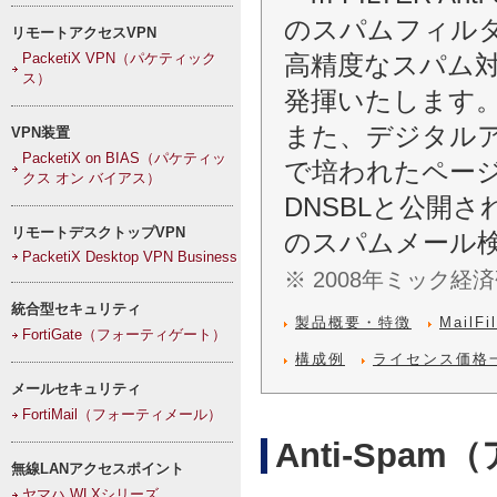
のスパムフィル
リモートアクセスVPN
PacketiX VPN（パケティック
高精度なスパム
ス）
発揮いたします
また、デジタルア
VPN装置
PacketiX on BIAS（パケティッ
で培われたペー
クス オン バイアス）
DNSBLと公開さ
リモートデスクトップVPN
のスパムメール
PacketiX Desktop VPN Business
※ 2008年ミック経
統合型セキュリティ
製品概要・特徴
MailFil
FortiGate（フォーティゲート）
構成例
ライセンス価格
メールセキュリティ
FortiMail（フォーティメール）
Anti-Spa
無線LANアクセスポイント
ヤマハ WLXシリーズ