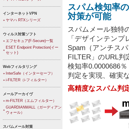
スパム検知率
インターネットVPN
対策が可能
ヤマハ RTXシリーズ
スパムメール独特
ウィルス対策ソフト
「デザインテンプレー
エフセキュア(F-Secure)一覧
Spam（アンチス
ESET Endpoint Protection(イー
セット)
FILTER」のU
検知率0.00006
Webフィルタリング
InterSafe（インターセーフ）
判定を実現、確実
i-FILTER（i-フィルター）
高精度なスパム判
メールアーカイヴ
m-FILTER（エムフィルター）
GUARDIANWALL（ガーディアン
ウォール）
スパムメール対策